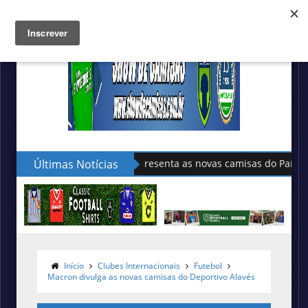
Últimas Notícias
Sudu apresenta as novas camisas do País de Gales
Início
Clubes Internacionais
Futebol
Macron divulga as novas camisas do Deportivo Alavés