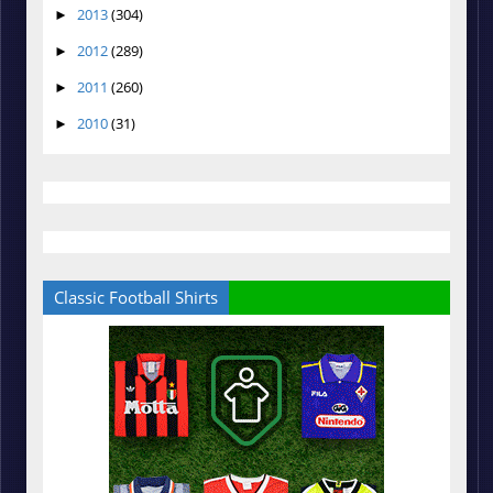
2013
(304)
►
2012
(289)
►
2011
(260)
►
2010
(31)
►
Classic Football Shirts