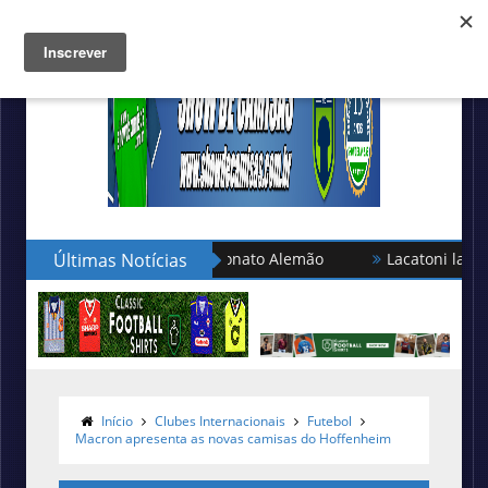
eção turca no Campeonato Alemão
Últimas Notícias
Lacatoni lança as novas
Início
Clubes Internacionais
Futebol
Macron apresenta as novas camisas do Hoffenheim