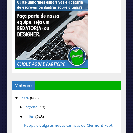
Matérias
2026
(806)
▼
agosto
(18)
►
julho
(245)
▼
Kappa divulga as novas camisas do Clermont Foot