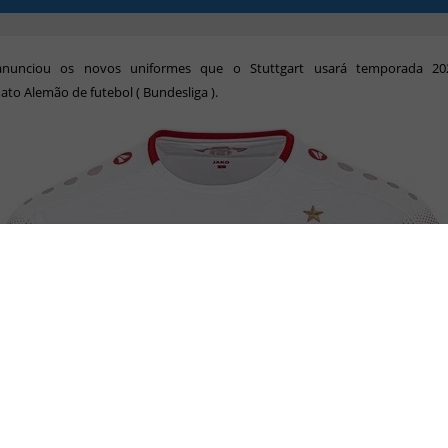
anunciou os novos uniformes que o Stuttgart usará temporada 20
o Alemão de futebol ( Bundesliga ).