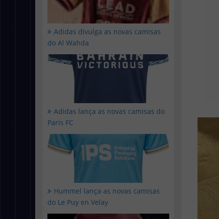
Adidas divulga as novas camisas
do Al Wahda
Adidas lança as novas camisas do
Paris FC
Hummel lança as novas camisas
do Le Puy en Velay