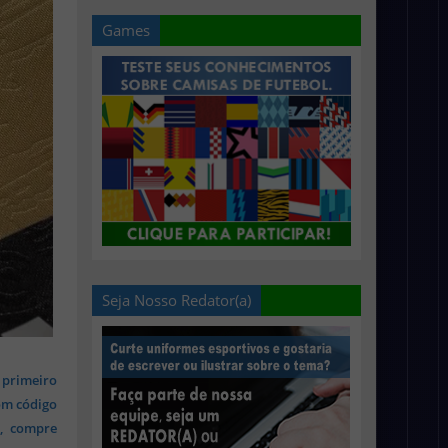
Games
Seja Nosso Redator(a)
 primeiro
om código
s, compre