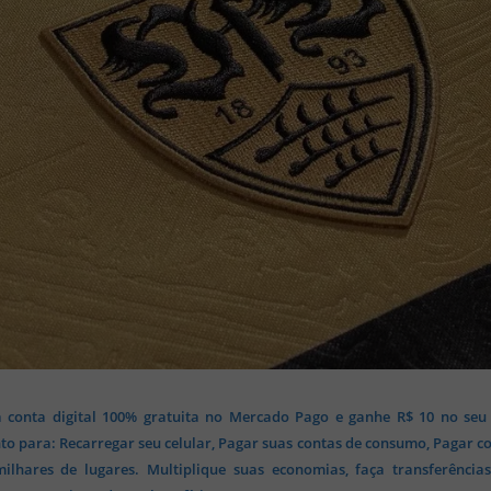
 conta digital 100% gratuita no Mercado Pago e ganhe R$ 10 no seu
o para: Recarregar seu celular, Pagar suas contas de consumo, Pagar c
lhares de lugares. Multiplique suas economias, faça transferência