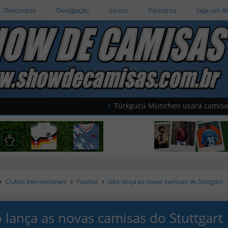
Descontos
Divulgação
Livros
Parceiros
Seja um R
Türkgücü München usará camisas oficiais da
Clubes Internacionais
Futebol
Jako lança as novas camisas do Stuttgart
o lança as novas camisas do Stuttgart