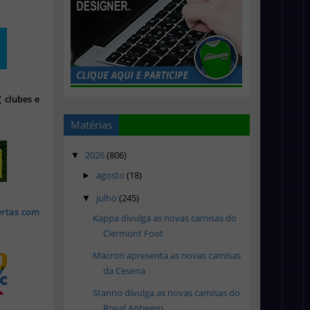
 clubes e
Matérias
2026
(806)
▼
agosto
(18)
►
julho
(245)
▼
ertas com
Kappa divulga as novas camisas do
Clermont Foot
Macron apresenta as novas camisas
da Cesena
Stanno divulga as novas camisas do
Royal Antwerp