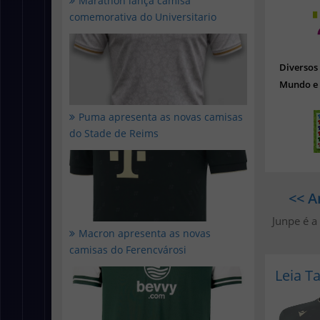
Marathon lança camisa
comemorativa do Universitario
Diverso
Mundo e 
Puma apresenta as novas camisas
do Stade de Reims
<< A
Junpe é a
Macron apresenta as novas
camisas do Ferencvárosi
Leia 