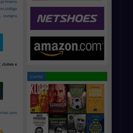
 primeiro
om código
s, compre
 clubes e
Livros
ertas com