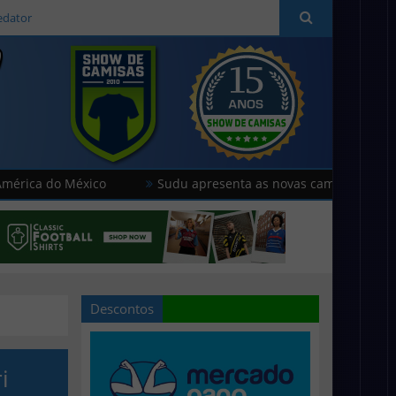
edator
o México
Sudu apresenta as novas camisas do País de Gale
Descontos
i
i