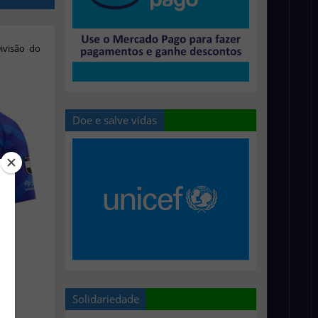
ivisão do
Doe e salve vidas
Solidariedade