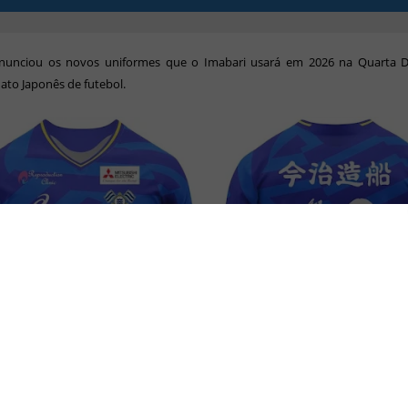
anunciou os novos uniformes que o Imabari usará em 2026 na Quarta D
to Japonês de futebol.