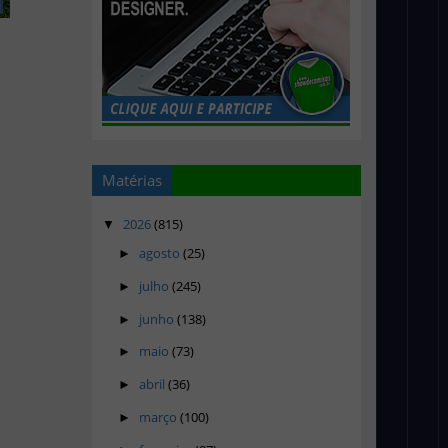
Matérias
2026
(815)
▼
agosto
(25)
►
julho
(245)
►
junho
(138)
►
maio
(73)
►
abril
(36)
►
março
(100)
►