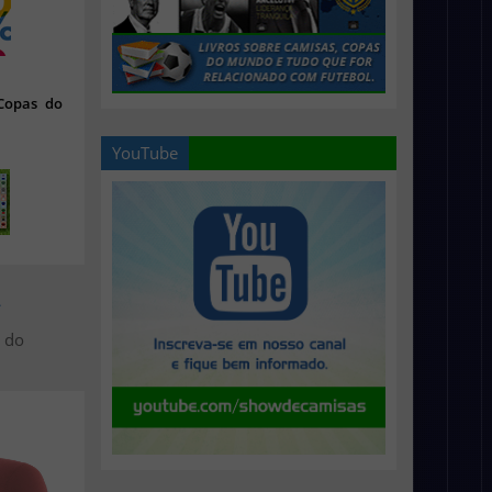
 Copas do
YouTube
>
s do