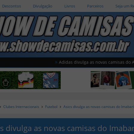
Descontos
Divulgação
Livros
Parceiros
Seja um R
Adidas divulga as novas camisas do América d
Clubes Internacionais
Futebol
Asics divulga as novas camisas do Imabar
cs divulga as novas camisas do Imabar