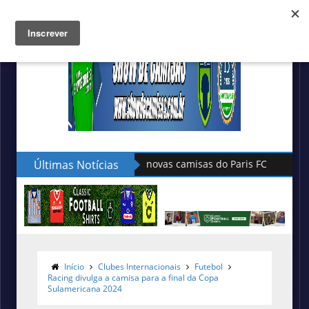
Últimas Notícias
Hummel lança as novas camisas do 
Início
Clubes Internacionais
Futebol
Racing divulga a camisa para a final da Copa
Sulamericana 2024