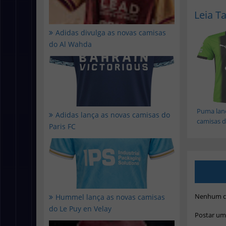
Leia 
Adidas divulga as novas camisas
do Al Wahda
Puma lan
Adidas lança as novas camisas do
camisas do
Paris FC
Nenhum c
Hummel lança as novas camisas
do Le Puy en Velay
Postar um