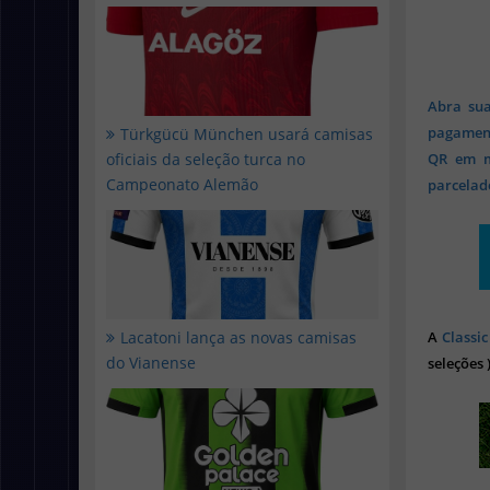
Abra sua
pagament
Türkgücü München usará camisas
oficiais da seleção turca no
QR em mi
Campeonato Alemão
parcelado
Lacatoni lança as novas camisas
A
Classic
do Vianense
seleções 