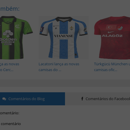
Também:
ça as novas
Lacatoni lança as novas
Türkgücü München 
 Cerc...
camisas do ...
camisas ofic...
Comentários do Blog
Comentários do Faceboo
omentário:
 comentário