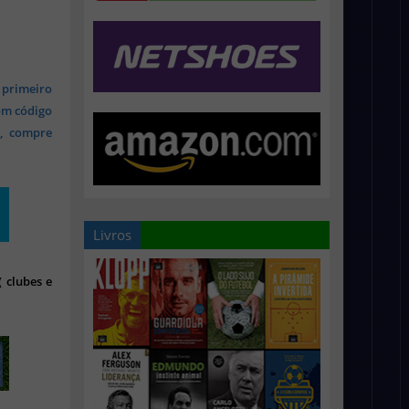
 primeiro
om código
s, compre
Livros
 clubes e