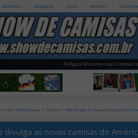
Descontos
Divulgação
Livros
Parceiros
Seja um R
Türkgücü München usará camisas oficiais da
Clubes Internacionais
Futebol
Nike divulga as novas camisas do Améric
e divulga as novas camisas do Améri