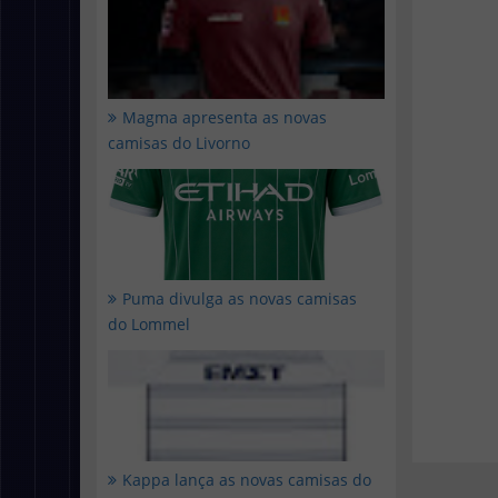
Magma apresenta as novas
camisas do Livorno
Puma divulga as novas camisas
do Lommel
Kappa lança as novas camisas do