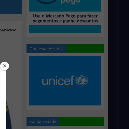
 Mexicano
Doe e salve vidas
Solidariedade