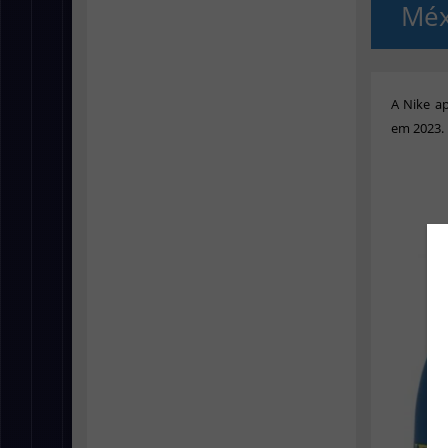
Méx
A Nike a
em 2023.