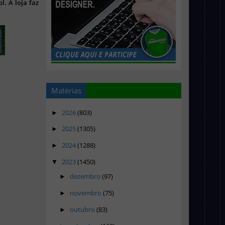
l. A loja faz
Matérias
2026
(803)
►
2025
(1305)
►
2024
(1288)
►
2023
(1450)
▼
dezembro
(97)
►
novembro
(75)
►
outubro
(83)
►