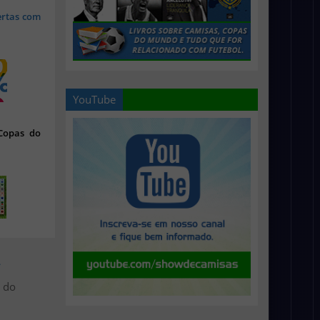
ertas com
YouTube
 Copas do
>
s do