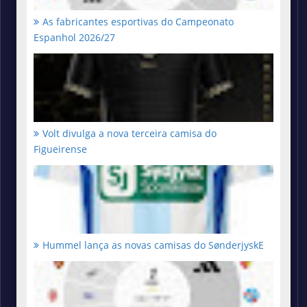
As fabricantes esportivas do Campeonato
Espanhol 2026/27
Volt divulga a nova terceira camisa do
Figueirense
Hummel lança as novas camisas do SønderjyskE