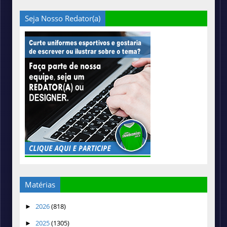
Seja Nosso Redator(a)
Matérias
2026
(818)
►
2025
(1305)
►