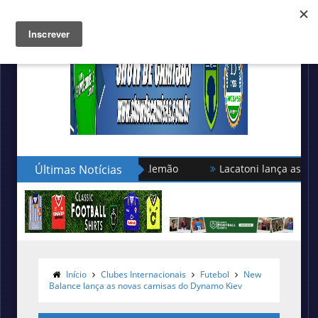
Últimas Notícias
Lacatoni lança as novas camis
Türkgücü München usará camis
Início
Clubes Internacionais
Futebol
New
Balance lança as novas camisas do Dynamo Kiev