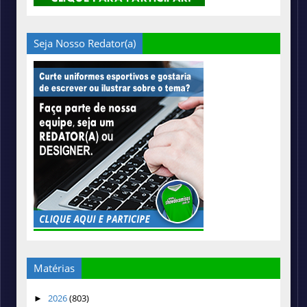
Seja Nosso Redator(a)
Matérias
2026
(803)
►