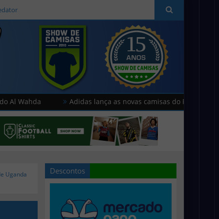
edator
hda
Adidas lança as novas camisas do Paris FC
Humm
Descontos
de Uganda