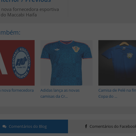
a nova fornecedora esportiva
do Maccabi Haifa
Também:
a nova fornecedora
Adidas lança as novas
Camisa de Pelé na fin
camisas da Cr...
Copa do ...
Comentários do Blog
Comentários do Faceboo