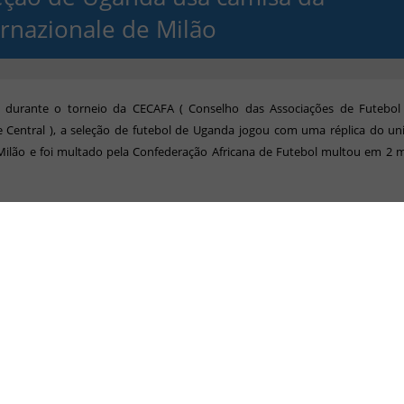
ernazionale de Milão
 durante o torneio da CECAFA ( Conselho das Associações de Futebol 
e Central ), a seleção de futebol de Uganda jogou com uma réplica do u
Milão e foi multado pela Confederação Africana de Futebol multou em 2 