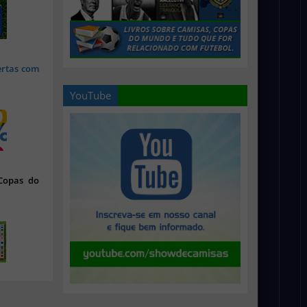
ertas com
YouTube
 Copas do