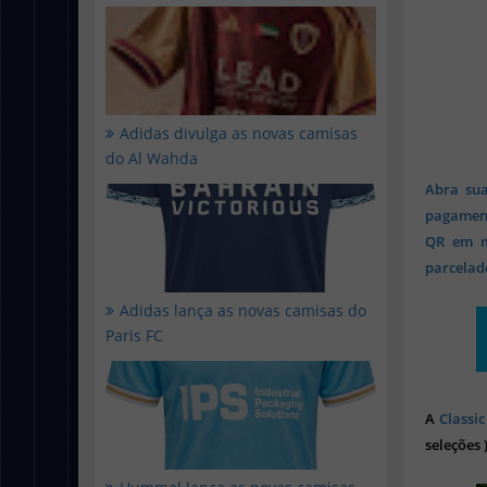
Adidas divulga as novas camisas
do Al Wahda
Abra sua
pagament
QR em mi
parcelado
Adidas lança as novas camisas do
Paris FC
A
Classic
seleções 