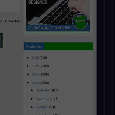
l. A loja faz
Matérias
2026
(798)
►
2025
(1305)
►
2024
(1288)
►
2023
(1450)
▼
dezembro
(97)
►
novembro
(75)
►
outubro
(83)
►