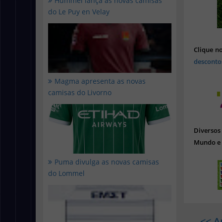
Hummel lança as novas camisas
do Le Puy en Velay
Clique n
desconto
Magma apresenta as novas
camisas do Livorno
Diverso
Mundo e 
Puma divulga as novas camisas
do Lommel
<< A