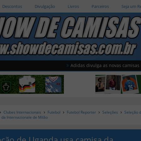
Descontos
Divulgação
Livros
Parceiros
Seja um R
Adidas divulga as novas camisas do Al Wa
Clubes Internacionais
Futebol
Futebol Reporter
Seleções
Seleção 
 da Internazionale de Milão
eção de Uganda usa camisa da