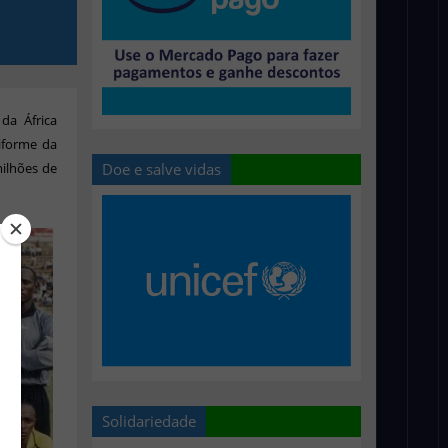
da África
niforme da
Doe e salve vidas
milhões de
Solidariedade