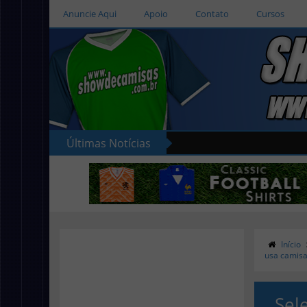
Anuncie Aqui
Apoio
Contato
Cursos
Últimas Notícias
Início
usa camisa
Sel