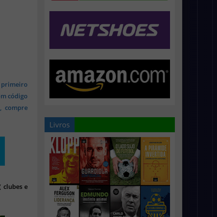
 primeiro
om código
s, compre
Livros
 clubes e