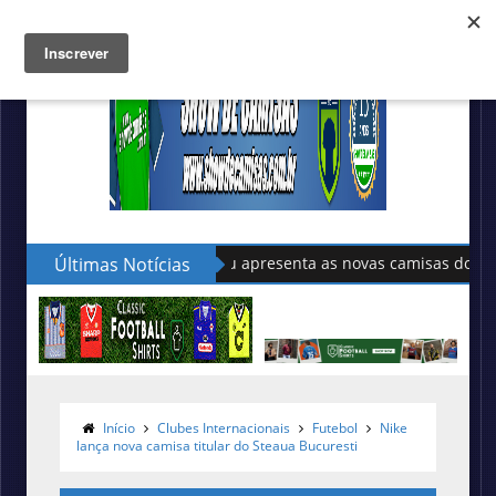
Últimas Notícias
Sudu apresenta as novas camisas do País de Gales
Início
Clubes Internacionais
Futebol
Nike
lança nova camisa titular do Steaua Bucuresti