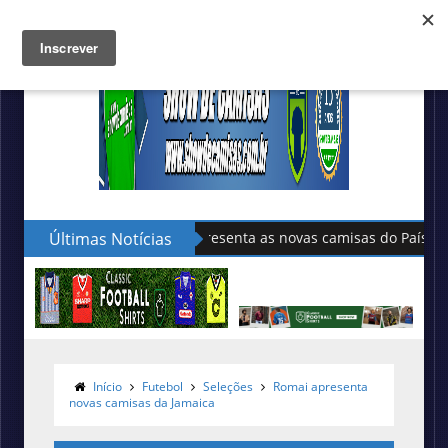
Últimas Notícias
Sudu apresenta as novas camisas do País de Gales
Início
Futebol
Seleções
Romai apresenta
novas camisas da Jamaica