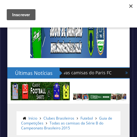
Últimas Notícias
Hummel lança as novas camisas do Le P
Início
Clubes Brasileiros
Futebol
Guia de
Competições
Todas as camisas da Série B do
Campeonato Brasileiro 2015