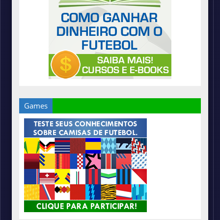
Games