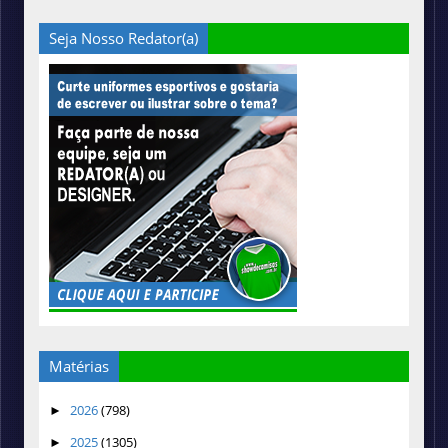
Seja Nosso Redator(a)
Matérias
2026
(798)
►
2025
(1305)
►