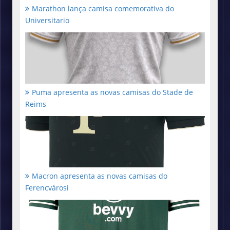
Marathon lança camisa comemorativa do
Universitario
Puma apresenta as novas camisas do Stade de
Reims
Macron apresenta as novas camisas do
Ferencvárosi