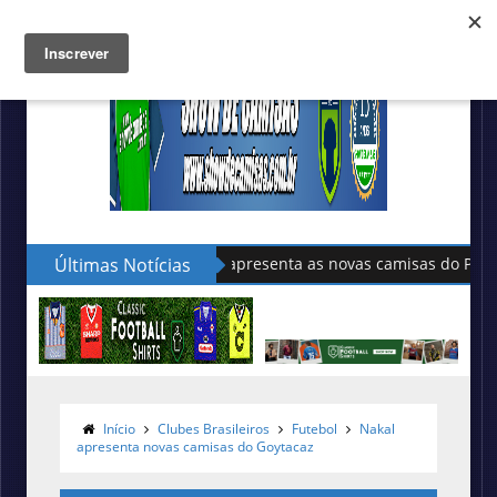
Últimas Notícias
Sudu apresenta as novas camisas do País de Gales
Início
Clubes Brasileiros
Futebol
Nakal
apresenta novas camisas do Goytacaz