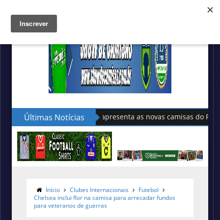
Últimas Notícias
Sudu apresenta as novas camisas do País de Gales
Início
Clubes Internacionais
Futebol
Chelsea inclui flor na camisa para arrecadar fundos
para veteranos de guerras