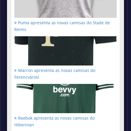
Puma apresenta as novas camisas do Stade de
Reims
Macron apresenta as novas camisas do
Ferencvárosi
Reebok apresenta as novas camisas do
Hibernian