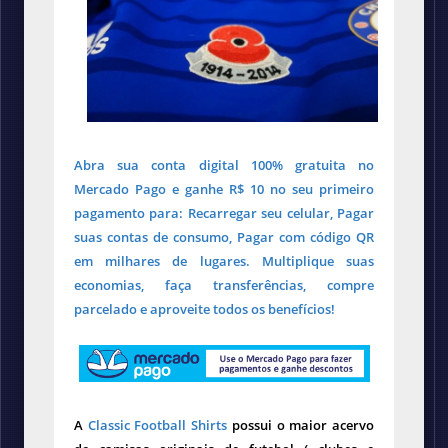
Abra sua conta digital 100% gratuita no
Mercado Pago e ganhe R$ 10 no seu primeiro
pagamento para: Recarregar seu celular, Pagar
suas contas de consumo, Pagar com código QR
em milhares de lugares. Multiplique suas
economias, faça transferências, compre
parcelado e aproveite todos os benefícios!
A
Classic Football Shirts
possui o maior acervo