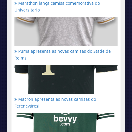
Marathon lança camisa comemorativa do
Universitario
Puma apresenta as novas camisas do Stade de
Reims
Macron apresenta as novas camisas do
Ferencvárosi