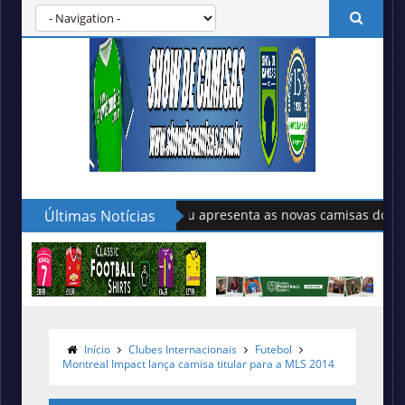
Últimas Notícias
Sudu apresenta as novas camisas do País de Gales
Início
Clubes Internacionais
Futebol
Montreal Impact lança camisa titular para a MLS 2014