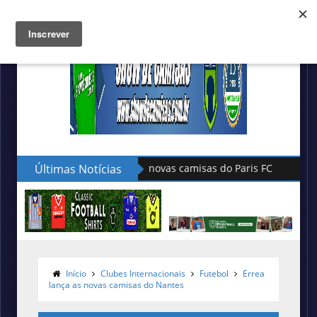
Últimas Notícias
Hummel lança as novas camisas do L
Início
Clubes Internacionais
Futebol
Errea
lança as novas camisas do Nantes