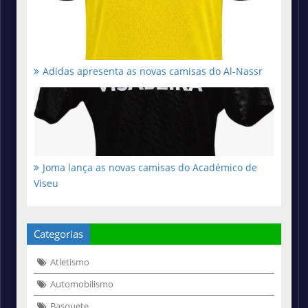
Adidas apresenta as novas camisas do Al-Nassr
Joma lança as novas camisas do Académico de
Viseu
Categorias
Atletismo
Automobilismo
Basquete