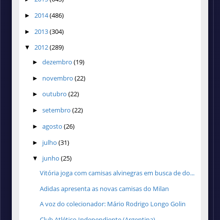
2014
(486)
►
2013
(304)
►
2012
(289)
▼
dezembro
(19)
►
novembro
(22)
►
outubro
(22)
►
setembro
(22)
►
agosto
(26)
►
julho
(31)
►
junho
(25)
▼
Vitória joga com camisas alvinegras em busca de do...
Adidas apresenta as novas camisas do Milan
A voz do colecionador: Mário Rodrigo Longo Golin
Club Atlético Independiente (Argentina)